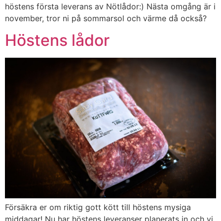
höstens första leverans av Nötlådor:) Nästa omgång är i
november, tror ni på sommarsol och värme då också?
Höstens lådor
Försäkra er om riktig gott kött till höstens mysiga
middagar! Nu har höstens leveranser planerats in och vi