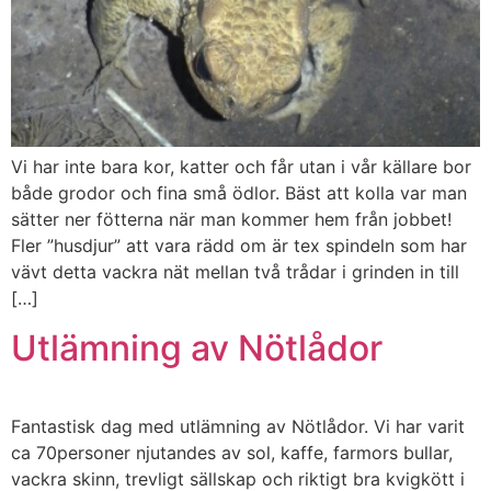
Vi har inte bara kor, katter och får utan i vår källare bor
både grodor och fina små ödlor. Bäst att kolla var man
sätter ner fötterna när man kommer hem från jobbet!
Fler ”husdjur” att vara rädd om är tex spindeln som har
vävt detta vackra nät mellan två trådar i grinden in till
[…]
Utlämning av Nötlådor
Fantastisk dag med utlämning av Nötlådor. Vi har varit
ca 70personer njutandes av sol, kaffe, farmors bullar,
vackra skinn, trevligt sällskap och riktigt bra kvigkött i